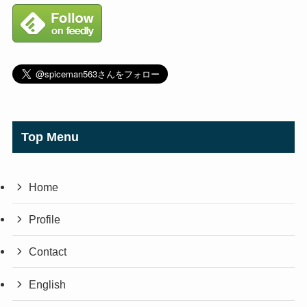
Top Menu
Home
Profile
Contact
English