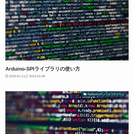
Arduino-SPIライブラリの使い方
2020-01-11
2022-01-08
Arduinoのサンプルプログラム