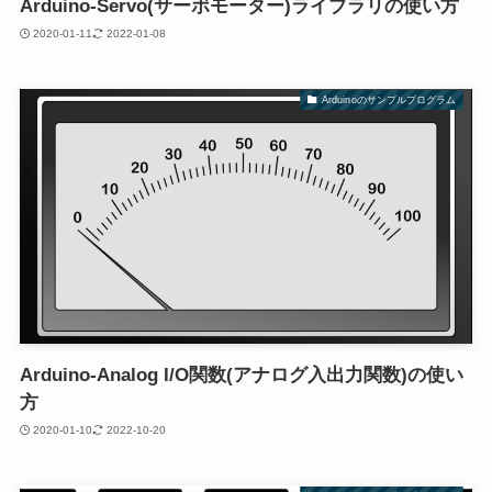
Arduino-Servo(サーボモーター)ライブラリの使い方
2020-01-11
2022-01-08
Arduinoのサンプルプログラム
Arduino-Analog I/O関数(アナログ入出力関数)の使い
方
2020-01-10
2022-10-20