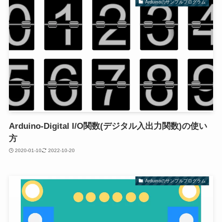
Arduinoのサンプルプログラム
Arduino-Digital I/O関数(デジタル入出力関数)の使い
方
2020-01-10
2022-10-20
Arduinoのサンプルプログラム