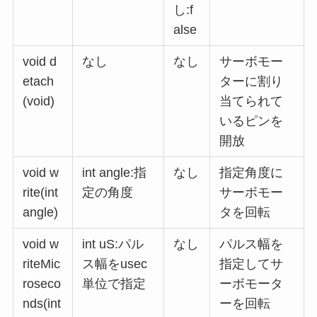
し:f
alse
void d
なし
なし
サーボモー
etach
ターに割り
(void)
当てられて
いるピンを
開放
void w
int angle:指
なし
指定角度に
rite(int
定の角度
サーボモー
angle)
タを回転
void w
int uS:パル
なし
パルス幅を
riteMic
ス幅をusec
指定してサ
roseco
単位で指定
ーボモータ
nds(int
ーを回転