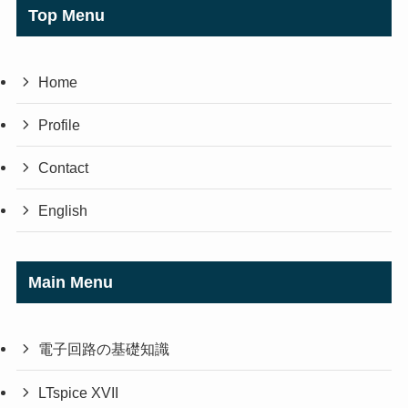
Top Menu
Home
Profile
Contact
English
Main Menu
電子回路の基礎知識
LTspice XVII