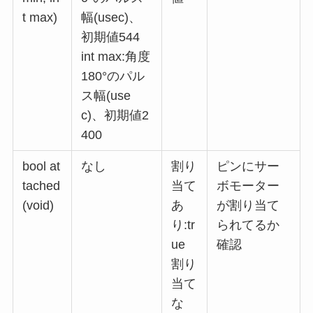
t max)
幅(usec)、
初期値544
int max:角度
180°のパル
ス幅(use
c)、初期値2
400
bool at
なし
割り
ピンにサー
tached
当て
ボモーター
(void)
あ
が割り当て
り:tr
られてるか
ue
確認
割り
当て
な