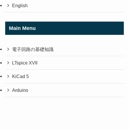
English
Main Menu
電子回路の基礎知識
LTspice XVII
KiCad 5
Arduino