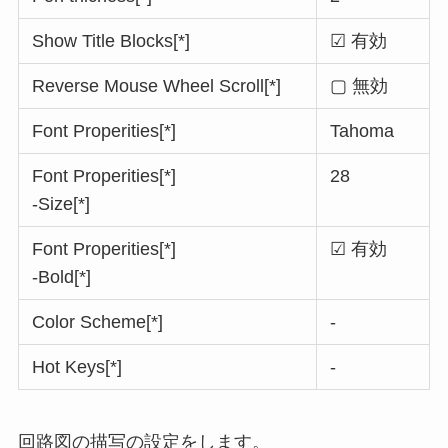
Show Title Blocks[*]
☑ 有効
Reverse Mouse Wheel Scroll[*]
▢ 無効
Font Properities[*]
Tahoma
Font Properities[*]
28
-Size[*]
Font Properities[*]
☑ 有効
-Bold[*]
Color Scheme[*]
-
Hot Keys[*]
-
回路図の描写の設定をします。