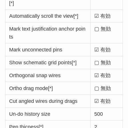
[*]
Automatically scroll the view[*]
☑ 有効
Mark text justification anchor poin
▢ 無効
ts
Mark unconnected pins
☑ 有効
Show schematic grid points[*]
▢ 無効
Orthogonal snap wires
☑ 有効
Ortho drag mode[*]
▢ 無効
Cut angled wires during drags
☑ 有効
Un-do history size
500
Pen thicness[*]
2