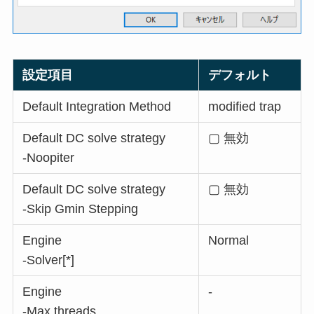
設定項目
デフォルト
Default Integration Method
modified trap
Default DC solve strategy
▢ 無効
-Noopiter
Default DC solve strategy
▢ 無効
-Skip Gmin Stepping
Engine
Normal
-Solver[*]
Engine
-
-Max threads