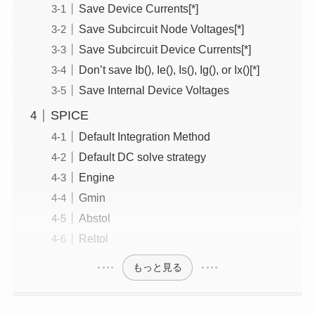
Save Device Currents[*]
Save Subcircuit Node Voltages[*]
Save Subcircuit Device Currents[*]
Don’t save Ib(), Ie(), Is(), Ig(), or Ix()[*]
Save Internal Device Voltages
SPICE
Default Integration Method
Default DC solve strategy
Engine
Gmin
Abstol
Reltol
もっと見る